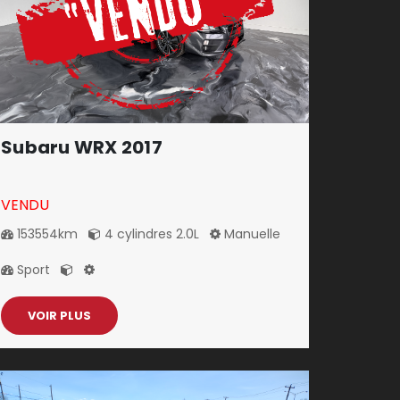
Subaru WRX 2017
VENDU
153554km
4 cylindres 2.0L
Manuelle
Sport
VOIR PLUS