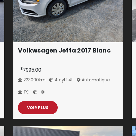
Volkwsagen Jetta 2017 Blanc
$
7995.00
223000km
4 cyl 1.4L
Automatique
TSI
VOIR PLUS