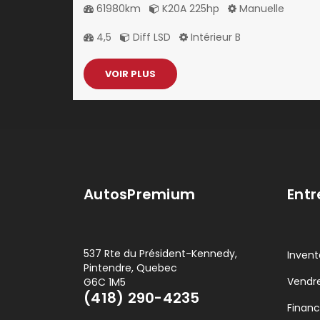
61980km
K20A 225hp
Manuelle
4,5
Diff LSD
Intérieur B
VOIR PLUS
AutosPremium
Entr
537 Rte du Président-Kennedy,
Invent
Pintendre, Quebec
Vendre
G6C 1M5
(418) 290-4235
Finan