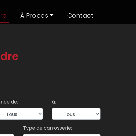
ire
À Propos
Contact
ndre
née de:
à:
Type de carrosserie: