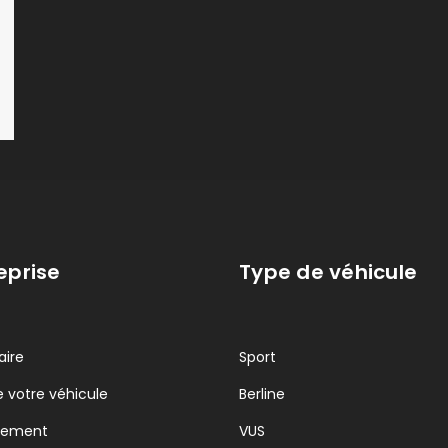
eprise
Type de véhicule
aire
Sport
 votre véhicule
Berline
cement
VUS