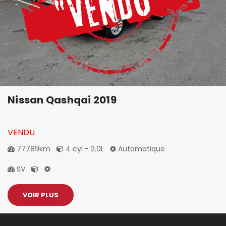
Nissan Qashqai 2019
VENDU
77789km
4 cyl - 2.0L
Automatique
SV
VOIR PLUS