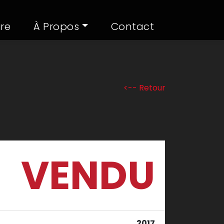
ire
À Propos
Contact
<-- Retour
VENDU
2017