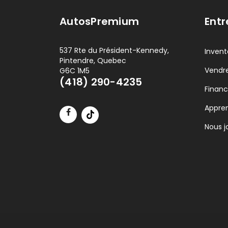
AutosPremium
Entr
537 Rte du Président-Kennedy,
Invent
Pintendre, Quebec
Vendre
G6C 1M5
(418) 290-4235
Finan
Appre
Nous j