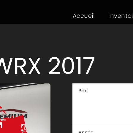
Accueil
(current)
Inventa
WRX 2017
Prix
Année