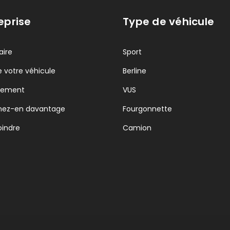
eprise
Type de véhicule
aire
Sport
 votre véhicule
Berline
cement
VUS
nez-en davantage
Fourgonnette
oindre
Camion