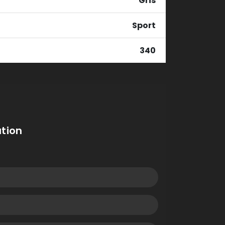
Gris
Sport
340
tion