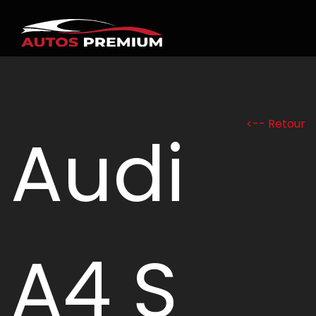
<-- Retour
Audi
A4 S