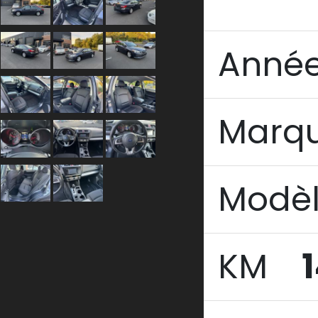
Anné
Marq
Modè
KM