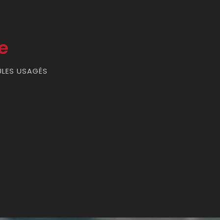
e
ULES USAGÉS