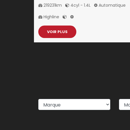
219231km
4cyl - 1.4L
Automatique
Highline
VOIR PLUS