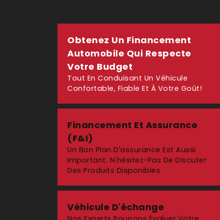
Obtenez Un Financement
Automobile Qui Respecte
Votre Budget
Tout En Conduisant Un Véhicule
Confortable, Fiable Et À Votre Goût!
Financement Et Assurance
(F&I)
Un Bon Plan D'assurance Est Aussi
Important. N'hésitez-Pas De Discuter
Des Produits Disponibles
Véhicule D'échange
Nos Experts Pourrons Évaluer Votre