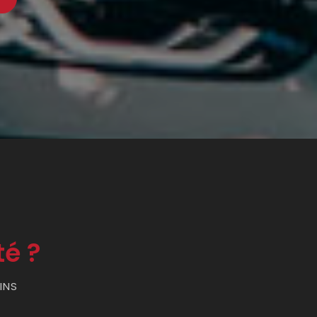
té ?
INS