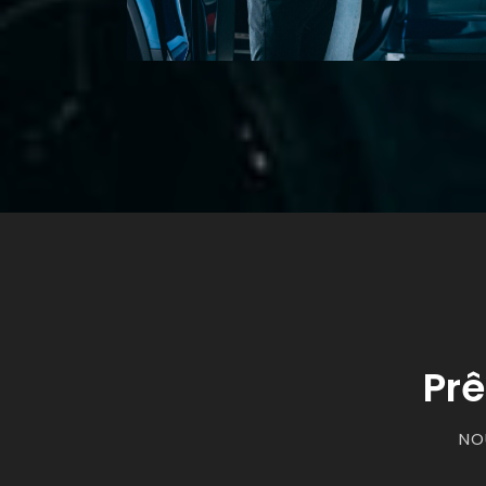
Prê
NO