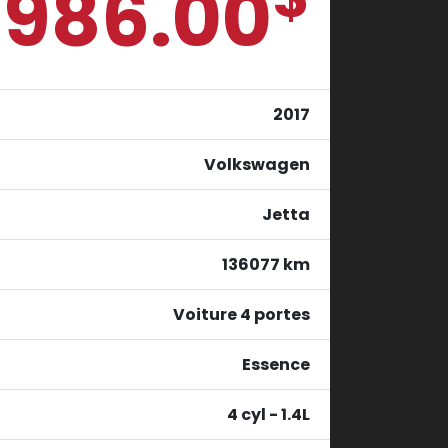
1986.00
2017
Volkswagen
Jetta
136077 km
Voiture 4 portes
Essence
4 cyl - 1.4L