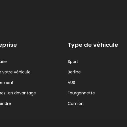
eprise
Type de véhicule
aire
Sport
 votre véhicule
Berline
cement
VUS
nez-en davantage
Fourgonnette
oindre
Camion