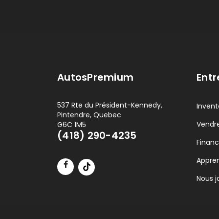
AutosPremium
Entr
537 Rte du Président-Kennedy,
Invent
Pintendre, Quebec
Vendre
G6C 1M5
(418) 290-4235
Finan
Appre
Nous j